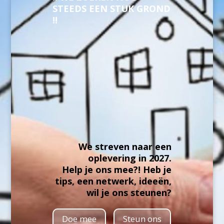
STEEDS EEN STUK GROND
!!
We streven naar een
oplevering in 2027.
Help je ons mee?! Heb je
tips, een netwerk, ideeën,
wil je ons steunen?
Doe mee
Steun ons