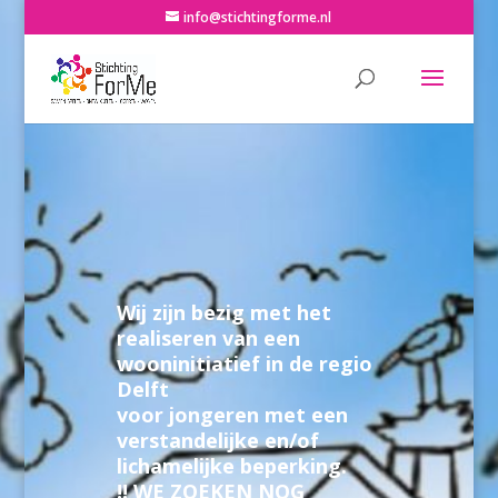
info@stichtingforme.nl
Wij zijn bezig met het
realiseren van een
wooninitiatief in de regio
Delft
voor jongeren met een
verstandelijke en/of
lichamelijke beperking.
!! WE ZOEKEN NOG